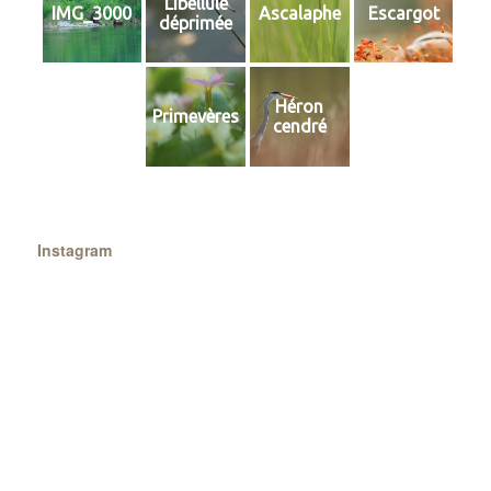
Libellule
IMG_3000
Ascalaphe
Escargot
déprimée
Héron
Primevères
cendré
Instagram