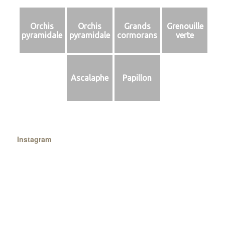
Orchis
Orchis
Grands
Grenouille
pyramidale
pyramidale
cormorans
verte
Ascalaphe
Papillon
Instagram