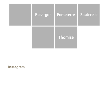
Escargot
Fumeterre
Sauterelle
Thomise
Instagram