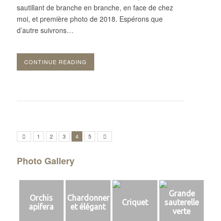
sautillant de branche en branche, en face de chez
moi, et première photo de 2018. Espérons que
d’autre suivrons…
CONTINUE READING
1
2
3
4
5
Photo Gallery
Grande
Orchis
Chardonner
Criquet
sauterelle
apifera
et élégant
verte