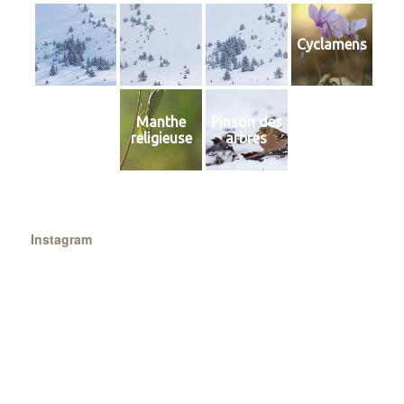
Cyclamens
Manthe
Pinson des
religieuse
arbres
Instagram