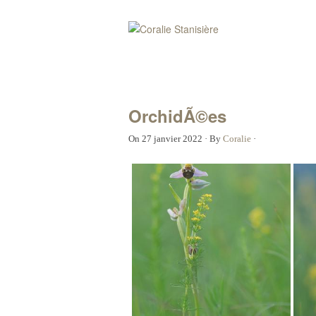
OrchidÃ©es
On
27 janvier 2022
·
By
Coralie
·