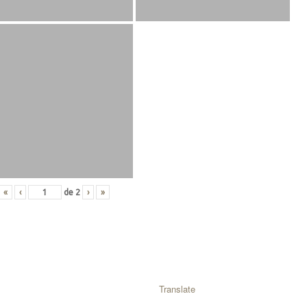
«
‹
de
2
›
»
Translate