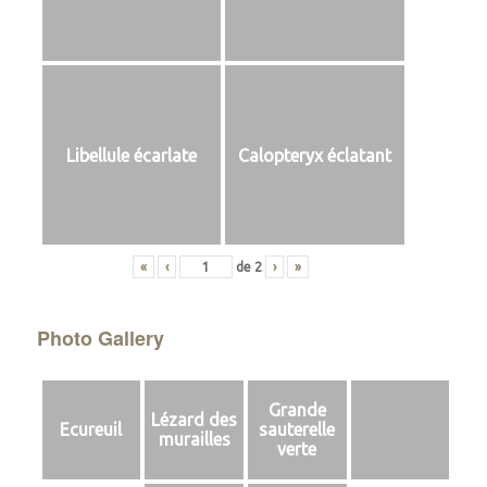
Libellule écarlate
Calopteryx éclatant
«
‹
de
2
›
»
Photo Gallery
Grande
Lézard des
Ecureuil
sauterelle
murailles
verte