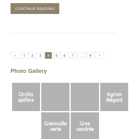
CONTINUE READING
1
2
3
4
5
6
7
…
9
Photo Gallery
Orchis
Agrion
apifera
élégant
Grenouille
Grue
verte
cendrée